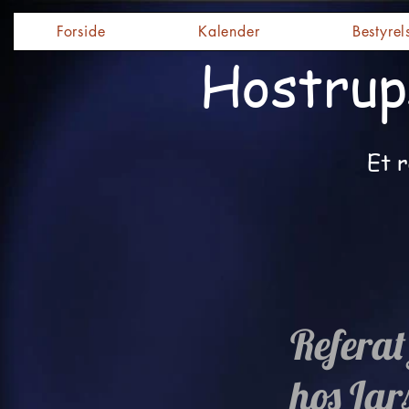
Forside
Kalender
Bestyrel
Hostrup
Et r
Referat
hos Lar