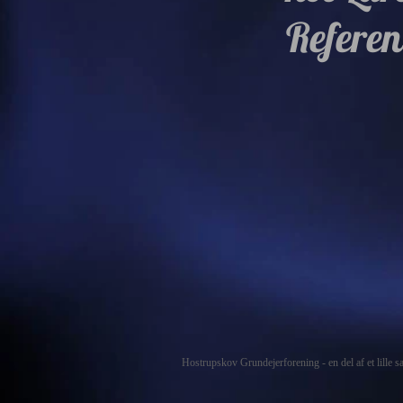
Referen
Hostrupskov Grundejerforening - en del af et lille 