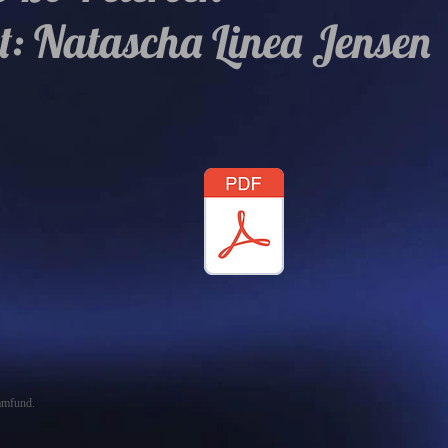
t: Natascha Linea Jensen
samfund.