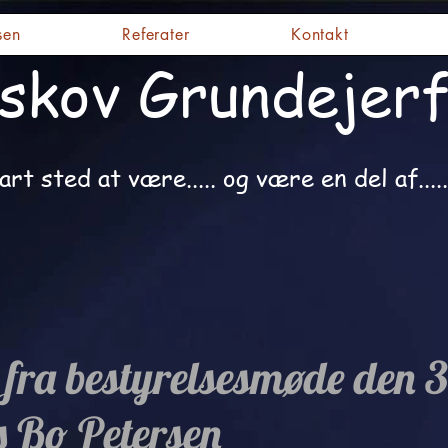
sen
Referater
Kontakt
skov Grundejerf
art sted at være..... og være en del af.....
 fra bestyrelsesmøde den 3
s Bo Petersen