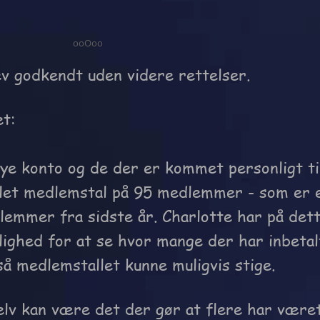
ooOoo
ev godkendt uden videre rettelser.
et:
ye konto og de der er kommet personligt ti
mlet medlemstal på 95 medlemmer - som er 
lemmer fra sidste år. Charlotte har på det
lighed for at se hvor mange der har inbetal
så medlemstallet kunne muligvis stige.
elv kan være det der gør at flere har være