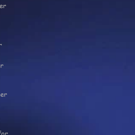
der
r
er
Der
for