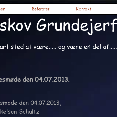
sen
Referater
Kontakt
skov Grundejerf
art sted at være..... og være en del af.....
sesmøde den 04.07.2013
.
esmøde den 04.07.2013,
kelsen Schultz