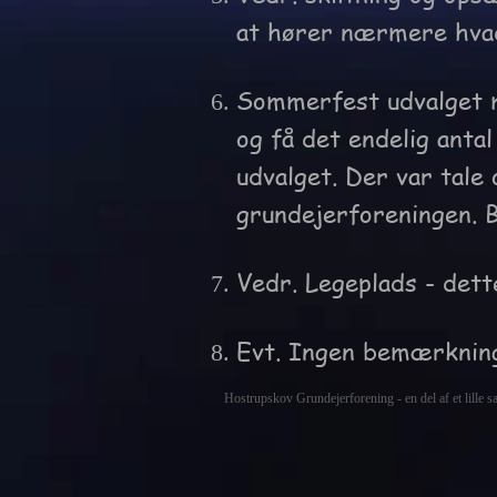
at hører nærmere hvad
Sommerfest udvalget mø
og få det endelig antal
udvalget. Der var tale
grundejerforeningen.
Vedr. Legeplads - dett
Evt. Ingen bemærknin
Hostrupskov Grundejerforening - en del af et lille 