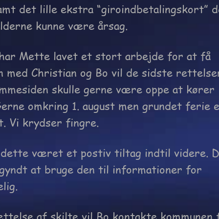
mt det lille ekstra “giroindbetalingskort” 
lderne kunne være årsag.
ar Mette lavet et stort arbejde for at få
med Christian og Bo vil de sidste rettelse
mmesiden skulle gerne være oppe at kører
erne omkring 1. august men grundet ferie 
t. Vi krydser fingre.
dette været et postiv tiltag indtil videre. 
egyndt at bruge den til informationer for
lig.
ættelse af skilte vil Bo kontakte kommunen 