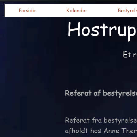
Forside
Kalender
Bestyrel
Hostrup
Et r
Referat af bestyrel
Referat fra bestyrels
afholdt hos Anne Ther