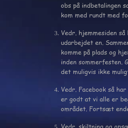
obs på indbetalingen sa
kom med rundt med fo
Vedr. hjemmesiden så h
udarbejdet en. Sammen 
komme på plads og hje
inden sommerfesten. G
det muligvis ikke mulig
Vedr. Facebook så har 
er godt at vi alle er b
området. Fortsæt ende
Vedr. skiltning og ops