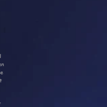
l
en
te
t
t