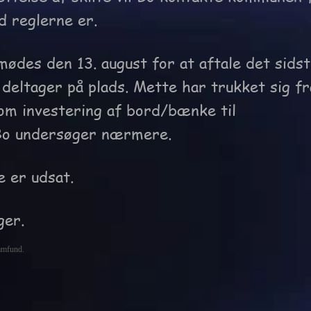
 reglerne er.
des den 13. august for at aftale det sids
 deltager på plads. Mette har trukket sig fr
 om investering af bord/bænke til
 Bo undersøger nærmere
.
e er udsat
.
ger.
samfund.