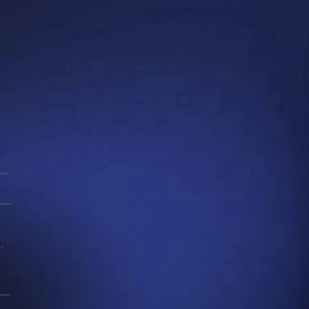
__
__
,
.
__