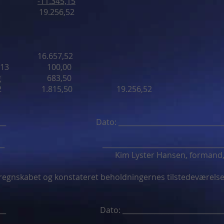
 2012
-11.345,15
12 19.256,52
21012 16.657,52
 Jan 2013 100,00
RenDag 683,50
1.12.2012 1.815,50 19.256,52
__________ Dato: ______________________________
___________ ___________________________________
 kasserer, Kim Lyster Hansen, formand
 regnskabet og konstateret beholdningernes tilstedeværelse
___________ Dato: _____________________________