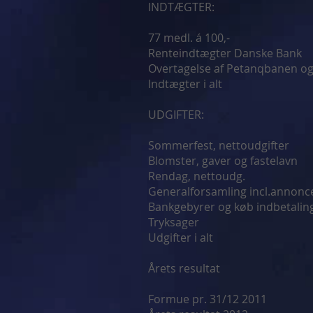
INDTÆGTER:
77 medl. á 100,
Renteindtægter 
Overtagelse af Petanqbanen og
Indtægter i al
UDGIFTER:
Sommerfest, netto
Blomster, gaver og
Rendag, netto
Generalforsamling in
Bankgebyrer og køb in
Tryksa
Udgifter i alt
Årets resultat
Formue pr. 31/12 20