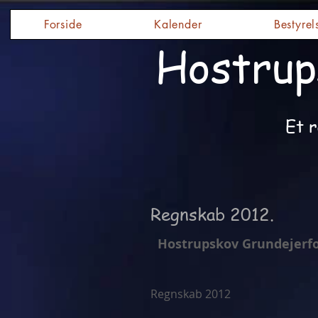
Forside
Kalender
Bestyrel
Hostrup
Et r
Regnskab 2012.
Hostrupskov Grundeje
Regnskab 2012