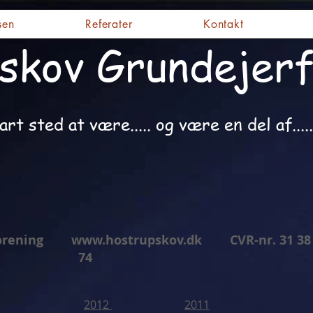
sen
Referater
Kontakt
skov Grundejerf
art sted at være..... og være en del af.....
rforening
www.hostrupskov.dk
CVR-nr. 31 38 
74
2012
2011